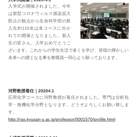
入学式が開催されました。今年
は新型コロナウィルス感染拡大
防止の観点から生命科学部の新
入生約110名は各コースに分か
れての開催となりました。新入
生の皆さん、入学おめでとうご
ざいます。これからの学生生活で多くを学び、皆様の輝かしい
未来への礎となる事を教職員一同心より願っております。
河野教授着任｜20204.1
応用化学コースに河野教授が着任されました。専門は分析化
学・無機化学分野となります。どうぞよろしくお願い致しま
す。
http://ras.kyusan-u.ac.jp/professor/0001570/profile.html