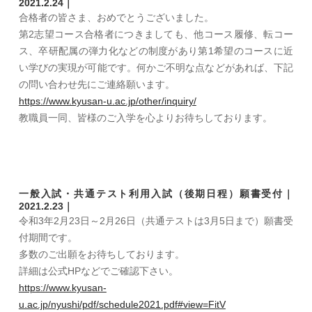
2021.2.24｜
合格者の皆さま、おめでとうございました。
第2志望コース合格者につきましても、他コース履修、転コー
ス、卒研配属の弾力化などの制度があり第1希望のコースに近
い学びの実現が可能です。何かご不明な点などがあれば、下記
の問い合わせ先にご連絡願います。
https://www.kyusan-u.ac.jp/other/inquiry/
教職員一同、皆様のご入学を心よりお待ちしております。
一般入試・共通テスト利用入試（後期日程）願書受付｜
2021.2.23｜
令和3年2月23日～2月26日（共通テストは3月5日まで）願書受
付期間です。
多数のご出願をお待ちしております。
詳細は公式HPなどでご確認下さい。
https://www.kyusan-
u.ac.jp/nyushi/pdf/schedule2021.pdf#view=FitV