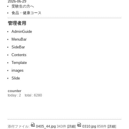
2026-06-29
受験生の方へ
食品・健康コース
管理者用
AdminGuide
MenuBar
SideBar
Contents
Template
images
Slide
counter
today : 2
total : 6280
添付ファイル:
0405_44.jpg
343件
[
詳細
]
0310.jpg
858件
[
詳細
]