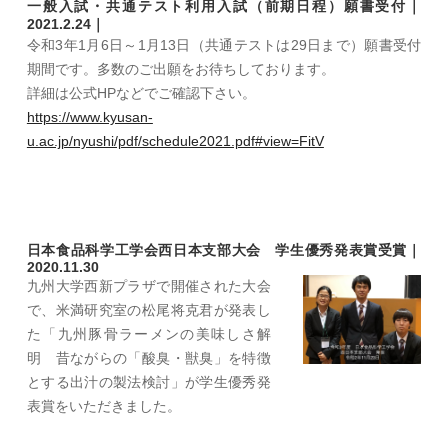
一般入試・共通テスト利用入試（前期日程）願書受付｜
2021.2.24｜
令和3年1月6日～1月13日（共通テストは29日まで）願書受付
期間です。多数のご出願をお待ちしております。
詳細は公式HPなどでご確認下さい。
https://www.kyusan-
u.ac.jp/nyushi/pdf/schedule2021.pdf#view=FitV
日本食品科学工学会西日本支部大会 学生優秀発表賞受賞｜
2020.11.30
九州大学西新プラザで開催された大会
で、米満研究室の松尾将克君が発表し
た「九州豚骨ラーメンの美味しさ解
明 昔ながらの「酸臭・獣臭」を特徴
とする出汁の製法検討」が学生優秀発
表賞をいただきました。