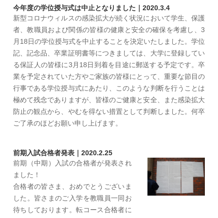
今年度の学位授与式は中止となりました｜2020.3.4
新型コロナウィルスの感染拡大が続く状況において学生、保護
者、教職員および関係の皆様の健康と安全の確保を考慮し、3
月18日の学位授与式を中止することを決定いたしました。学位
記、記念品、卒業証明書等につきましては、大学に登録してい
る保証人の皆様に3月18日到着を目途に郵送する予定です。卒
業を予定されていた方やご家族の皆様にとって、重要な節目の
行事である学位授与式にあたり、このような判断を行うことは
極めて残念でありますが、皆様のご健康と安全、また感染拡大
防止の観点から、やむを得ない措置として判断しました。何卒
ご了承のほどお願い申し上げます。
前期入試合格者発表｜2020.2.25
前期（中期）入試の合格者が発表され
ました！
合格者の皆さま、おめでとうございま
した。皆さまのご入学を教職員一同お
待ちしております。転コース合格者に