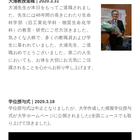
大浦教授退職｜2020.3.31
大浦先生が本日をもってご退職されまし
た。先生には48年間の長きにわたり生命
科学部（旧工業化学科・物質生命化学
科）の教育・研究にご尽力頂きました。
気さくな人柄で、多くの教職員および学
生に慕われていました。大浦先生、ご退
職おめでとうございました。第二の人生
においても、お体を大切にお元気にご活
躍されることを心からお祈り申し上げます。
学位授与式｜2020.3.18
学位授与式は中止となりましたが、大学作成した模擬学位授与
式が大学ホームページに公開されました(全国ニュースでも取
り上げて頂きました)。