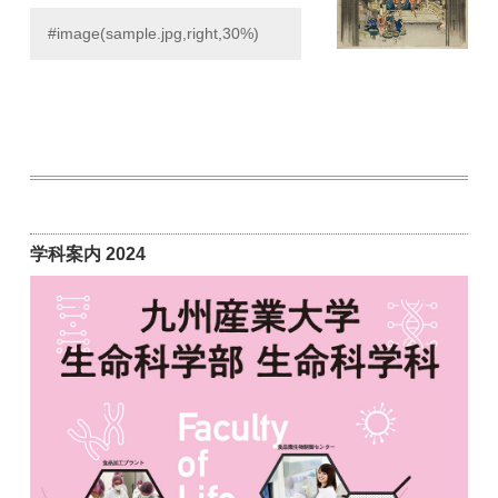
#image(sample.jpg,right,30%) 
学科案内 2024