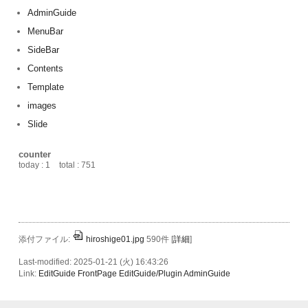
AdminGuide
MenuBar
SideBar
Contents
Template
images
Slide
counter
today : 1
total : 751
添付ファイル:
hiroshige01.jpg
590件
[
詳細
]
Last-modified: 2025-01-21 (火) 16:43:26
Link:
EditGuide
FrontPage
EditGuide/Plugin
AdminGuide