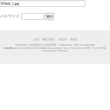
パスワード:
LIST
RECENT
HELP
RSS
SiteAdmin:
九州産業大学 生命科学部
SiteDesign：KSU SocialDesign
PukiWiki 1.5.2
© 2001-2019
PukiWiki Development Team
. Powered by PHP 7.3.22. HTML
convert time: 0.003 sec.