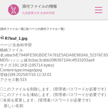
添付ファイルの情報
九州産業大学 生命科学部
[
添付ファイル一覧
] [
全ページの添付ファイル一覧
]
R7leaf_1.jpg
ページ:生命科学部
格納ファイル
名:attach/E7949FE591BDE7A791E5ADA6E983A8_52376C65
MD5ハッシュ値:6cbac3cdbb20f6397104c4f533203ae9
サイズ:191.1KB (195714 bytes)
Content-type:image/jpeg
登録日時:2025/07/16 11:32:01
アクセス数:515
このファイルを削除します。(管理者パスワードが必要です)
このファイルを凍結します。(管理者パスワードが必要です)
名前を変更します。(管理者パスワードが必要です)
新しい名前: