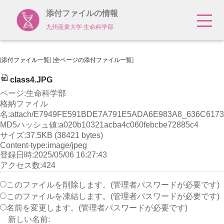
添付ファイルの情報
九州産業大学 生命科学部
[
添付ファイル一覧
] [
全ページの添付ファイル一覧
]
class4.JPG
ページ:生命科学部
格納ファイル
名:attach/E7949FE591BDE7A791E5ADA6E983A8_636C6173
MD5ハッシュ値:a020b10321acba4c060febcbe72885c4
サイズ:37.5KB (38421 bytes)
Content-type:image/jpeg
登録日時:2025/05/06 16:27:43
アクセス数:424
このファイルを削除します。(管理者パスワードが必要です)
このファイルを凍結します。(管理者パスワードが必要です)
名前を変更します。(管理者パスワードが必要です)
新しい名前: