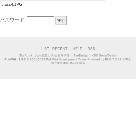
パスワード:
LIST
RECENT
HELP
RSS
SiteAdmin:
九州産業大学 生命科学部
SiteDesign：KSU SocialDesign
PukiWiki 1.5.2
© 2001-2019
PukiWiki Development Team
. Powered by PHP 7.3.22. HTML
convert time: 0.003 sec.