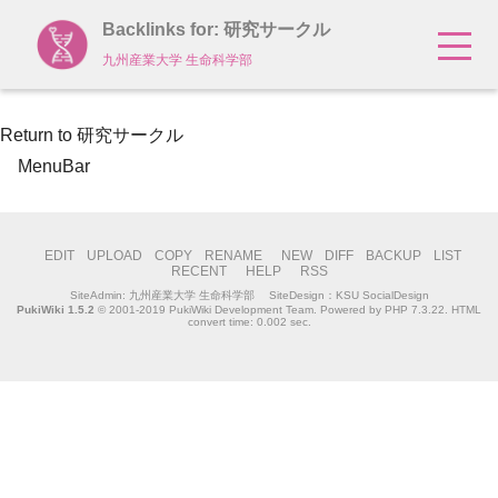
Backlinks for: 研究サークル
九州産業大学 生命科学部
Return to 研究サークル
MenuBar
EDIT
UPLOAD
COPY
RENAME
NEW
DIFF
BACKUP
LIST
RECENT
HELP
RSS
SiteAdmin:
九州産業大学 生命科学部
SiteDesign：KSU SocialDesign
PukiWiki 1.5.2
© 2001-2019
PukiWiki Development Team
. Powered by PHP 7.3.22. HTML
convert time: 0.002 sec.