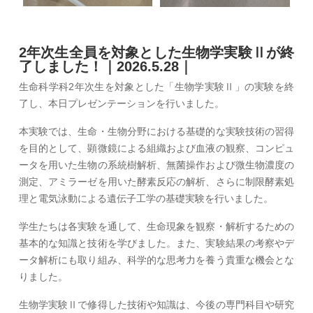
2年次生全員を対象とした生物学実験Ⅱが終
了しました！｜2026.5.28｜
生命科学科2年次生を対象とした「生物学実験Ⅱ」の実験を終
了し、本日プレゼンテーションを行いました。
本実験では、生命・生物分野における基礎的な実験技術の習得
を目的として、顕微鏡による組織および血液の観察、コンピュ
ータを用いた生物の系統樹解析、無菌操作および微生物濃度の
測定、アミラーゼを用いた酵素反応の解析、さらに制限酵素処
理と電気泳動による遺伝子工学の基礎実験を行いました。
学生たちは各実験を通して、生命現象を観察・解析するための
基本的な知識と技術を学びました。また、実験結果の考察やデ
ータ解析にも取り組み、科学的な思考力を養う貴重な機会とな
りました。
生物学実験Ⅱで修得した技術や知識は、今後の専門科目や研究