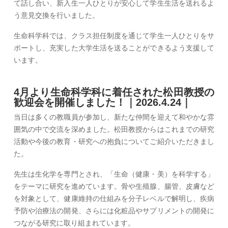
て話し合い、新入生一人ひとりが安心して学生生活を送れるよ
う意見交換を行いました。
生命科学科では、クラス担任制度を通じて学生一人ひとりをサ
ポートし、充実した大学生活を送ることができるよう支援して
います。
4月より生命科学科に着任された松田教授の
歓迎会を開催しました！｜2026.4.24｜
当日は多くの教職員が参加し、新たな仲間を迎えて和やかな雰
囲気の中で交流を深めました。松田教授からはこれまでの研究
活動や今後の教育・研究への抱負についてご紹介いただきまし
た。
先生は生化学を専門とされ、「生命（健康・美）を科学する」
をテーマに研究を進めています。骨や生殖腺、腸管、皮膚など
を対象として、健康維持の仕組みを分子レベルで解明し、疾病
予防や治療法の開発、さらには化粧品やサプリメントの開発に
つながる研究に取り組まれています。