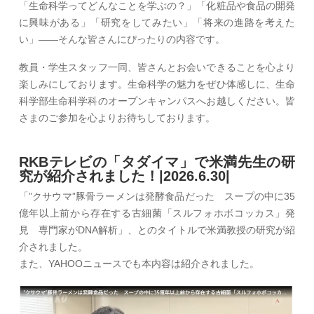
「生命科学ってどんなことを学ぶの？」「化粧品や食品の開発
に興味がある」「研究をしてみたい」「将来の進路を考えた
い」――そんな皆さんにぴったりの内容です。
教員・学生スタッフ一同、皆さんとお会いできることを心より
楽しみにしております。生命科学の魅力をぜひ体感しに、生命
科学部生命科学科のオープンキャンパスへお越しください。皆
さまのご参加を心よりお待ちしております。
RKBテレビの「タダイマ」で米満先生の研
究が紹介されました！|2026.6.30|
「”クサウマ”豚骨ラーメンは発酵食品だった スープの中に35
億年以上前から存在する古細菌「スルフォホボコッカス」発
見 専門家がDNA解析」、とのタイトルで米満教授の研究が紹
介されました。
また、YAHOOニュースでも本内容は紹介されました。