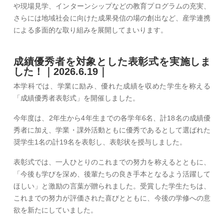
や現場見学、インターンシップなどの教育プログラムの充実、
さらには地域社会に向けた成果発信の場の創出など、産学連携
による多面的な取り組みを展開してまいります。
成績優秀者を対象とした表彰式を実施しま
した！｜2026.6.19｜
本学科では、学業に励み、優れた成績を収めた学生を称える
「成績優秀者表彰式」を開催しました。
今年度は、2年生から4年生までの各学年6名、計18名の成績優
秀者に加え、学業・課外活動ともに優秀であるとして選ばれた
奨学生1名の計19名を表彰し、表彰状を授与しました。
表彰式では、一人ひとりのこれまでの努力を称えるとともに、
「今後も学びを深め、後輩たちの良き手本となるよう活躍して
ほしい」と激励の言葉が贈られました。受賞した学生たちは、
これまでの努力が評価された喜びとともに、今後の学修への意
欲を新たにしていました。