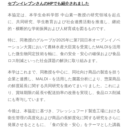
セブンイレブンさんのHPでも紹介されました
本協定は、本学生命科学部 中山素一教授の研究領域を起点
に、共同研究、学生教育および社会連携活動を推進し、継続
的・横断的な学術振興および人材育成を図るものです。
特に、同教授のグループが2025年に第7回日本オープンイノベ
ーション大賞において農林水産大臣賞を受賞したMALDIを活用
した微生物同定技術を軸に、食の安全・安心の確保および食品
ロス削減といった社会課題の解決に取り組みます。
本学はこれまで、同教授を中心に、同社向け商品の製造を担う
企業と連携し、MALDI－を活用した菌叢分析により、惣菜商品
の鮮度延長に関する共同研究を進めてまいりました。これによ
り、賞味期限の延長や配送効率の改善を実現し、食品ロス削減
にも寄与しています。
今後は、本協定に基づき、フレッシュフード製造工場における
衛生管理の高度化および商品の長鮮度化に関する研究をさらに
発展させるとともに、「食の安全・安心」をテーマとした講義