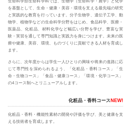
生命科学部生命科学科では、生物学（生命科学・農学）と化学
を基盤として、生命・健康・美容・環境を支える最先端の研究
と実践的な教育を行っています。分子生物学、遺伝子工学、動
物学、植物学などの生命科学分野をはじめ、食品科学、医療・
医薬品、化粧品、材料化学など幅広い分野を学び、豊富な実
験・実習を通して専門知識と実践力を身につけます。未来の医
療や健康、美容、環境、ものづくりに貢献できる人材を育成し
ます。
さらに、次年度からは学生一人ひとりの興味や将来の進路に応
じて専門性を深められるよう、「化粧品・香料コース」「生
命・生物コース」「食品・健康コース」「環境・化学コース」
の4コース制へとリニューアルします。
化粧品・香料コース
NEW!
化粧品・香料・機能性素材の開発や評価を学び、美と健康を支
える技術者を育成します。