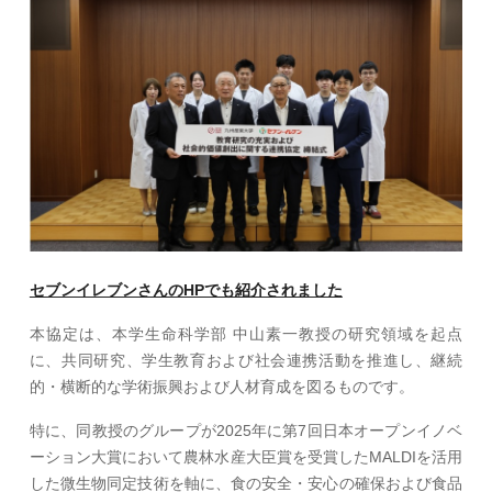
セブンイレブンさんのHPでも紹介されました
本協定は、本学生命科学部 中山素一教授の研究領域を起点
に、共同研究、学生教育および社会連携活動を推進し、継続
的・横断的な学術振興および人材育成を図るものです。
特に、同教授のグループが2025年に第7回日本オープンイノベ
ーション大賞において農林水産大臣賞を受賞したMALDIを活用
した微生物同定技術を軸に、食の安全・安心の確保および食品