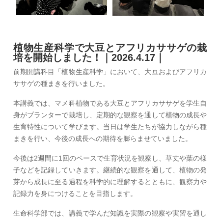
植物生産科学で大豆とアフリカササゲの栽
培を開始しました！｜2026.4.17｜
前期開講科目「植物生産科学」において、大豆およびアフリカ
ササゲの種まきを行いました。
本講義では、マメ科植物である大豆とアフリカササゲを学生自
身がプランターで栽培し、定期的な観察を通して植物の成長や
生育特性について学びます。当日は学生たちが協力しながら種
まきを行い、今後の成長への期待を膨らませていました。
今後は2週間に1回のペースで生育状況を観察し、草丈や葉の様
子などを記録していきます。継続的な観察を通して、植物の発
芽から成長に至る過程を科学的に理解するとともに、観察力や
記録力を身につけることを目指します。
生命科学部では、講義で学んだ知識を実際の観察や実習を通し