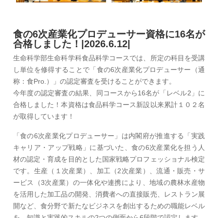
食の6次産業化プロデューサー資格に16名が
合格しました！|2026.6.12|
生命科学部生命科学科食品科学コースでは、所定の科目を受講
し単位を修得することで「食の6次産業化プロデューサー（通
称：食Pro.）」の認定審査を受けることができます。
今年度の認定審査の結果、同コースから16名が「レベル2」に
合格しました！本資格は食品科学コース新設以来累計１０２名
が取得しています！
「食の6次産業化プロデューサー」は内閣府が推進する「実践
キャリア・アップ戦略」に基づいた、食の6次産業化を担う人
材の認定・育成を目的とした国家戦略プロフェッショナル検定
です。生産（１次産業）、加工（2次産業）、流通・販売・サ
ービス（3次産業）の一体化や連携により、地域の農林水産物
を活用した加工品の開発、消費者への直接販売、レストラン展
開など、食分野で新たなビジネスを創出するための職能レベル
を、知識と実践的スキルの2つの側面から6段階で認定します。