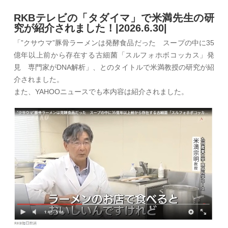
RKBテレビの「タダイマ」で米満先生の研
究が紹介されました！|2026.6.30|
「”クサウマ”豚骨ラーメンは発酵食品だった スープの中に35
億年以上前から存在する古細菌「スルフォホボコッカス」発
見 専門家がDNA解析」、とのタイトルで米満教授の研究が紹
介されました。
また、YAHOOニュースでも本内容は紹介されました。