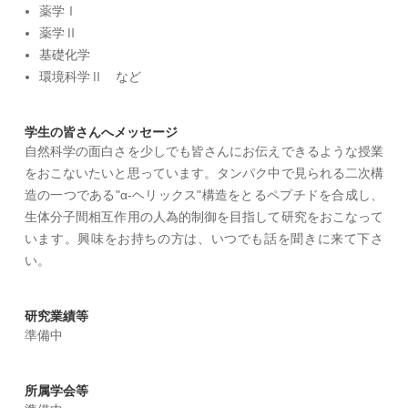
薬学Ⅰ
薬学Ⅱ
基礎化学
環境科学Ⅱ など
学生の皆さんへメッセージ
自然科学の面白さを少しでも皆さんにお伝えできるような授業
をおこないたいと思っています。タンパク中で見られる二次構
造の一つである"α-ヘリックス"構造をとるペプチドを合成し、
生体分子間相互作用の人為的制御を目指して研究をおこなって
います。興味をお持ちの方は、いつでも話を聞きに来て下さ
い。
研究業績等
準備中
所属学会等