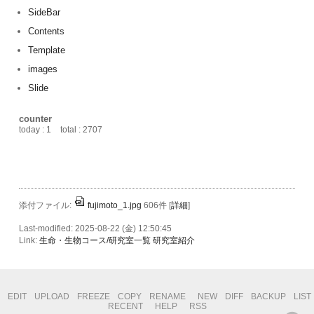
SideBar
Contents
Template
images
Slide
counter
today : 1
total : 2707
添付ファイル:
fujimoto_1.jpg
606件
[
詳細
]
Last-modified: 2025-08-22 (金) 12:50:45
Link:
生命・生物コース/研究室一覧
研究室紹介
EDIT
UPLOAD
FREEZE
COPY
RENAME
NEW
DIFF
BACKUP
LIST
RECENT
HELP
RSS